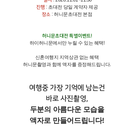
일시
:
미
진행
:
초대전 당일 계약자 제공
주/
칸
장소
:
허니문초대전 본점
쿤
유
몰
허니문초대전 특별이벤트!
럽
디
하이허니문에서만 누릴 수 있는 혜택!
브
신혼여행지 지역상관 없는 혜택
호
허니문촬영과 함께 액자를 증정해드립니다.
주
남
특
태
수/
여행중 가장 기억에 남는건
평
기
바로 사진촬영,
양
타
지
두분의 아름다운 모습을
역
액자로 만들어드립니다!
커