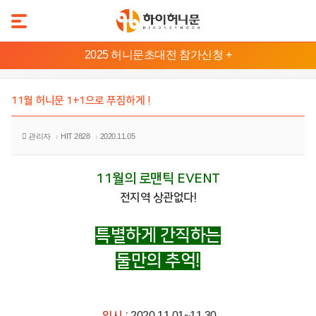
본
2025 허니문초대전 참가신청 +
문
허
바
니
로
11월 허니문 1+1으로 푸짐하게 !
문
가
기
지
관리자
HIT 2828
2020.11.05
메
역
뉴
11월의 로맨틱 EVENT
바
발
전지역 상관없다!
리/
로
롬
가
복
특별하게 간직하는
기
둘만의 추억!
태
하
국
와
이
2020.11.01~11.30