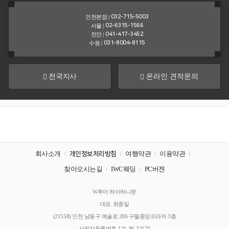
개
인천본점 |
032-715-5003
서울 |
02-6315-1566
천안 |
오
041-417-3452
수원 |
031-8004-8115
시
는
길
전국지사
온라인 견적문의
회사소개
여행약관
이용약관
개인정보처리방침
찾아오시는길
IWC웨딩
PC버젼
회
W투어 하이허니문
사
대표
최종일
명
주
(21558) 인천 남동구 예술로 206 구월중앙프라자 3층
소
사업자등록번호
121-86-32123