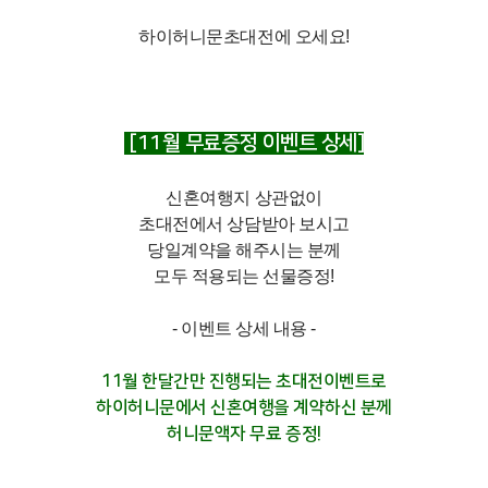
뮤
하이허니문초대전에 오세요!
니
티
포
인
[11월 무료증정 이벤트 상세]
스
스
트
펙
션
신혼여행지 상관없이
초대전에서 상담받아 보시고
고
이
당일계약을 해주시는 분께
객
벤
모두 적용되는 선물증정!
불
트
편
신
- 이벤트 상세 내용 -
고
11월 한달간만 진행되는 초대전이벤트로
하이허니문에서
신혼여행을 계약하신 분께
허니문액자 무료 증정!
고
객