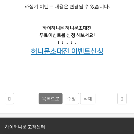
센
※상기 이벤트 내용은 변경될 수 있습니다.
터
공
견
하이허니문 허니문초대전
지
적
사
문
무료이벤트를 신청 해보세요!
항
의
↓
↓↓↓
↓
&
허니문초대전 이벤트신청
뉴
스
여
행
후
기
목록으로
수정
삭제
회
사
하이허니문 고객센터
소