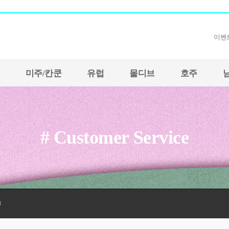
하이허니
이벤
미주/칸쿤
유럽
몰디브
호주
# Customer Service
부