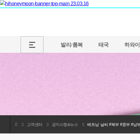
본
문
바
로
가
기
발리/롬복
태국
하와이
메
뉴
바
로
가
기
고객센터
공지사항&뉴스
베트남 날씨 #북부 #중부 #남