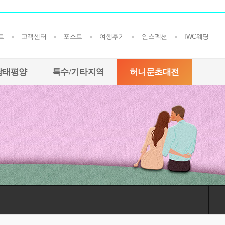
문
트
고객센터
포스트
여행후기
인스펙션
IWC웨딩
남태평양
특수/기타지역
허니문초대전