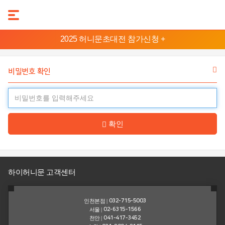
본
2025 허니문초대전 참가신청 +
문
허
바
니
로
비밀번호 확인
문
가
기
지
메
역
뉴
확인
바
발
리/
로
롬
가
복
기
하이허니문 고객센터
태
하
국
와
인천본점 |
032-715-5003
이
서울 |
02-6315-1566
천안 |
041-417-3452