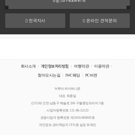
수원 |
031-8004-8115
미
주/
칸
쿤
전국지사
온라인 견적문의
유
몰
럽
디
브
호
주
회사소개
여행약관
이용약관
개인정보처리방침
찾아오시는길
IWC웨딩
PC버젼
남
특
태
수/
회
W투어 하이허니문
사
평
기
대표
최종일
명
양
타
주
(21558) 인천 남동구 예술로 206 구월중앙프라자 3층
지
소
역
사업자등록번호
121-86-32123
관광사업자 등록번호
제2016-000005호
개인정보 관리책임자
IT지원 실장 유재민
커