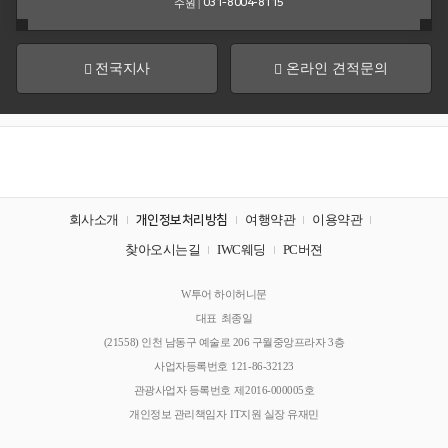
수원 |
031-8004-8115
미
주/
칸
쿤
전국지사
온라인 견적문의
유
몰
럽
디
브
호
주
회사소개
여행약관
이용약관
개인정보처리방침
찾아오시는길
IWC웨딩
PC버젼
남
특
태
수/
회
W투어 하이허니문
사
평
기
대표
최종일
명
양
타
주
(21558) 인천 남동구 예술로 206 구월중앙프라자 3층
지
소
역
사업자등록번호
121-86-32123
관광사업자 등록번호
제2016-000005호
개인정보 관리책임자
IT지원 실장 유재민
커