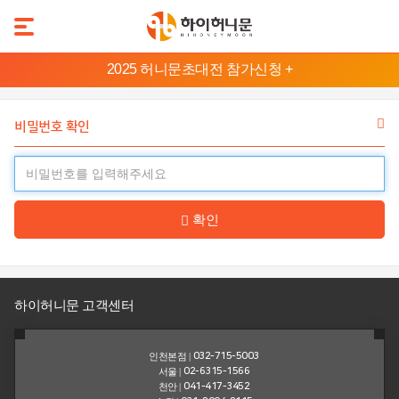
본
2025 허니문초대전 참가신청 +
문
허
바
니
로
비밀번호 확인
문
가
기
지
메
역
뉴
확인
바
발
리/
로
롬
가
복
기
하이허니문 고객센터
태
하
국
와
인천본점 |
032-715-5003
이
서울 |
02-6315-1566
천안 |
041-417-3452