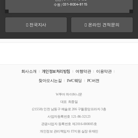
센
수원 |
031-8004-8115
터
공
견
전국지사
온라인 견적문의
지
적
사
문
항
의
&
뉴
스
회사소개
여행약관
이용약관
개인정보처리방침
여
행
찾아오시는길
IWC웨딩
PC버젼
후
기
회
W투어 하이허니문
사
대표
최종일
명
주
(21558) 인천 남동구 예술로 206 구월중앙프라자 3층
소
회
사업자등록번호
121-86-32123
사
관광사업자 등록번호
제2016-000005호
소
개인정보 관리책임자
IT지원 실장 유재민