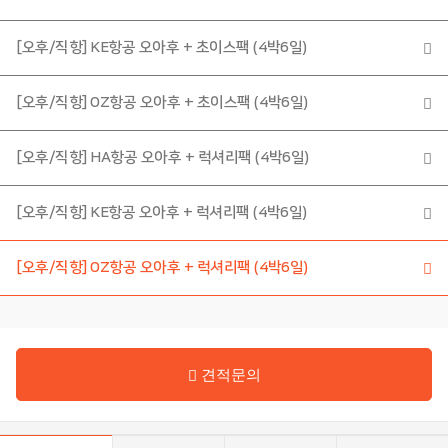
미
주/
칸
[오후/직항] KE항공 오아후 + 초이스팩 (4박6일)
쿤
[오후/직항] OZ항공 오아후 + 초이스팩 (4박6일)
유
몰
럽
디
브
[오후/직항] HA항공 오아후 + 럭셔리팩 (4박6일)
호
[오후/직항] KE항공 오아후 + 럭셔리팩 (4박6일)
주
[오후/직항] OZ항공 오아후 + 럭셔리팩 (4박6일)
남
특
태
수/
평
기
양
타
지
역
견적문의
커