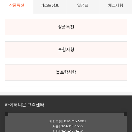
상품특전
리조트정보
일정표
체크사항
뮤
니
티
상품특전
포
인
스
스
트
펙
포함사항
션
고
이
객
벤
불포함사항
불
트
편
신
고
하이허니문 고객센터
고
인천본점 |
032-715-5003
객
서울 |
02-6315-1566
천안 |
041-417-3452