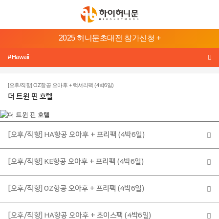
본
2025 허니문초대전 참가신청 +
문
허
바
#Hawaii
니
로
문
가
[오후/직항] OZ항공 오아후 + 럭셔리팩 (4박6일)
기
지
더 트윈 핀 호텔
메
역
뉴
바
발
[오후/직항] HA항공 오아후 + 프리팩 (4박6일)
리/
로
롬
가
복
[오후/직항] KE항공 오아후 + 프리팩 (4박6일)
기
태
하
[오후/직항] OZ항공 오아후 + 프리팩 (4박6일)
국
와
이
[오후/직항] HA항공 오아후 + 초이스팩 (4박6일)