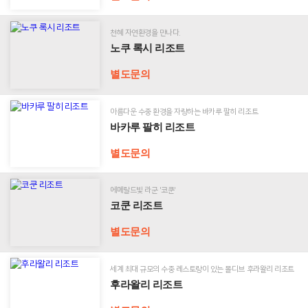
조
리
센
트
조
터
트
천혜 자연환경을 만나다.
노
노쿠 록시 리조트
공
견
쿠
지
적
록
별도문의
사
문
시
항
의
리
&
조
아름다운 수중 환경을 자랑하는 바카루 팔히 리조트
뉴
트
바
바카루 팔히 리조트
스
카
루
별도문의
팔
여
히
행
리
후
에메랄드빛 라군 '코쿤'
조
코
기
코쿤 리조트
트
쿤
리
별도문의
조
트
회
세계 최대 규모의 수중 레스토랑이 있는 몰디브 후라왈리 리조트
사
후
후라왈리 리조트
라
소
왈