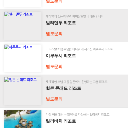
개
별도문의
리
리
조
새하얗게 빛는 해변과 에메랄드빛 바다를 만나다.
트
빌
오
빌라멘두 리조트
라
시
멘
별도문의
는
두
길
리
조
크리스탈 처럼 투명한 바다위에 지어진 이루푸시 리조트
트
이
이루푸시 리조트
루
푸
별도문의
시
리
조
세계적인 호텔 그룹 힐튼에서 운영하는 고급 리조트
트
힐
힐튼 콘래드 리조트
튼
콘
별도문의
래
드
리
가장 아름다운 수중환경을 자랑하는 릴리비치 리조트
조
릴리비치 리조트
트