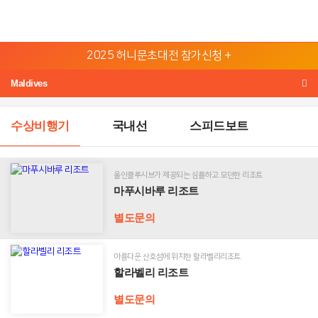
본
2025 허니문초대전 참가신청 +
문
허
바
Maldives
니
로
문
가
수상비행기
국내선
스피드보트
기
지
메
역
뉴
올인클루시브가 제공되는 심플하고 모던한 리조트
마
바
발
마푸시바루 리조트
푸
리/
로
시
롬
별도문의
가
바
복
기
루
리
아름다운 산호섬에 위치한 할라벨리리조트
태
하
조
할
할라벨리 리조트
국
와
트
라
이
벨
별도문의
리
리