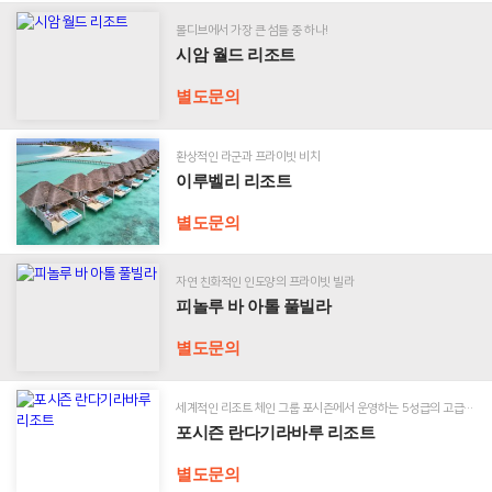
미
조
주/
몰디브에서 가장 큰 섬들 중 하나!
트
시
칸
시암 월드 리조트
암
쿤
월
별도문의
드
유
몰
리
럽
디
조
환상적인 라군과 프라이빗 비치
브
트
이루벨리 리조트
호
별도문의
주
이
루
자연 친화적인 인도양의 프라이빗 빌라
피
남
특
벨
피놀루 바 아톨 풀빌라
놀
태
수/
리
루
평
기
리
별도문의
바
양
타
조
아
지
트
톨
역
세계적인 리조트 체인 그룹 포시즌에서 운영하는 5성급의 고급리조트
풀
포시즌 란다기라바루 리조트
빌
포
라
시
별도문의
즌
커