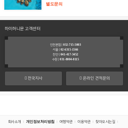
별도문의
릴
리
비
하이허니문 고객센터
치
리
조
032-715-5003
인천본점 |
트
02-6315-1566
서울 |
041-417-3452
천안 |
031-8004-8115
수원 |
전국지사
온라인 견적문의
개인정보처리방침
회사소개
여행약관
이용약관
찾아오시는길