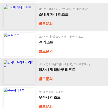
란
뮤
다
객실 루프탑에서 라군으로 이어지는 워터슬라이드
니
기
소
소네바 자니 리조트
라
네
티
바
바
별도문의
루
자
포
인
리
니
스
스
조
리
고품격 허니문을 즐길수 있는 럭셔리 리조트
트
펙
트
조
W
W 리조트
션
트
리
조
별도문의
트
고
이
객
벤
불
트
리조트 안에 비밀의 섬에서 즐기는 프라이빗 허니문
편
앙사나 벨라바루 리조트
앙
신
사
고
별도문의
나
벨
라
자연과 어울러진 리조트
바
무
고
무푸시 리조트
루
푸
객
리
시
별도문의