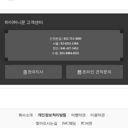
뮤
니
티
하이허니문 고객센터
포
인
인천본점 |
032-715-5003
스
스
서울 |
02-6315-1566
트
펙
천안 |
041-417-3452
션
수원 |
031-8004-8115
고
이
객
벤
전국지사
온라인 견적문의
불
트
편
신
고
고
회사소개
개인정보처리방침
여행약관
이용약관
객
찾아오시는길
IWC웨딩
PC버젼