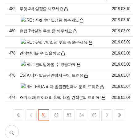
미
주/
482
푸켓 4박 일정좀 봐주세요
2019.03.10
칸
쿤
2019.03.10
RE : 푸켓 4박 일정좀 봐주세요
480
유럽 7박일정 루트 좀 봐주세요
2019.03.09
유
몰
럽
디
2019.03.09
RE : 유럽 7박일정 루트 좀 봐주세요
브
478
견적받아볼 수 있을까요
2019.03.08
호
2019.03.08
RE : 견적받아볼 수 있을까요
주
476
ESTA 비자 발급관련해서 문의 드려요
2019.03.07
남
특
2019.03.07
RE : ESTA 비자 발급관련해서 문의 드려요
태
수/
평
기
474
스위스-체코-이태리 10박 12일 견적문의 드려요!
2019.03.04
양
타
지
역
81
82
83
84
85
커