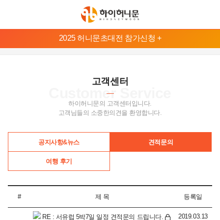
본
2025 허니문초대전 참가신청 +
문
허
바
니
로
고객센터
문
가
Customer Service
기
지
하이허니문의 고객센터입니다.
메
역
고객님들의 소중한의견을 환영합니다.
뉴
바
발
리/
로
공지사항&뉴스
견적문의
롬
가
복
여행 후기
기
태
하
국
와
#
제 목
등록일
이
2019.03.13
RE : 서유럽 5박7일 일정 견적문의 드립니다.