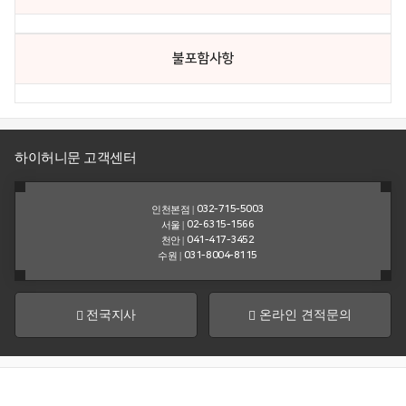
센
터
불포함사항
공
견
지
적
사
문
항
의
&
뉴
하이허니문 고객센터
스
인천본점 |
032-715-5003
여
서울 |
02-6315-1566
행
천안 |
041-417-3452
후
수원 |
031-8004-8115
기
전국지사
온라인 견적문의
회
사
소