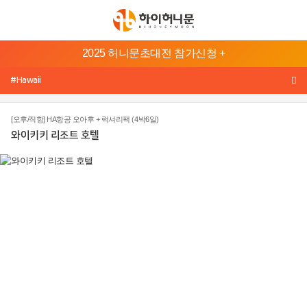
본
2025 허니문초대전 참가신청 +
문
허
바
#Hawaii
니
로
문
가
[오후/직항] HA항공 오아후 + 럭셔리팩 (4박6일)
기
지
와이키키 리조트 호텔
메
역
뉴
바
발
리/
로
롬
가
복
기
태
하
국
와
이