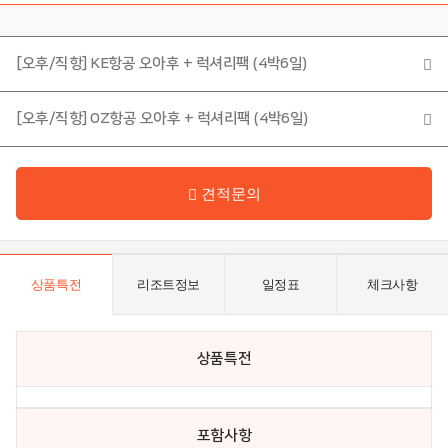
뮤
니
[오후/직항] KE항공 오아후 + 럭셔리팩 (4박6일)
티
[오후/직항] OZ항공 오아후 + 럭셔리팩 (4박6일)
포
인
스
스
트
펙
션
견적문의
고
이
객
벤
불
트
편
상품특전
리조트정보
일정표
체크사항
신
고
상품특전
고
객
포함사항