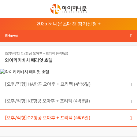
본
2025 허니문초대전 참가신청 +
문
허
바
#Hawaii
니
로
문
가
[오후/직항] OZ항공 오아후 + 프리팩 (4박6일)
기
지
와이키키비치 메리엇 호텔
메
역
뉴
바
발
[오후/직항] HA항공 오아후 + 프리팩 (4박6일)
리/
로
롬
가
복
[오후/직항] KE항공 오아후 + 프리팩 (4박6일)
기
태
하
[오후/직항] OZ항공 오아후 + 프리팩 (4박6일)
국
와
이