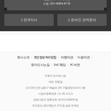
센
수원 |
031-8004-8115
터
공
견
전국지사
온라인 견적문의
지
적
사
문
항
의
&
뉴
스
회사소개
여행약관
이용약관
개인정보처리방침
여
행
찾아오시는길
IWC웨딩
PC버젼
후
기
회
W투어 하이허니문
사
대표
최종일
명
주
(21558) 인천 남동구 예술로 206 구월중앙프라자 3층
소
회
사업자등록번호
121-86-32123
사
관광사업자 등록번호
제2016-000005호
소
개인정보 관리책임자
IT지원 실장 유재민