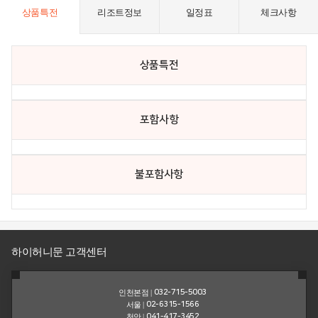
상품특전
리조트정보
일정표
체크사항
뮤
니
티
상품특전
포
인
스
스
트
펙
포함사항
션
고
이
객
벤
불포함사항
불
트
편
신
고
하이허니문 고객센터
고
인천본점 |
032-715-5003
객
서울 |
02-6315-1566
천안 |
041-417-3452